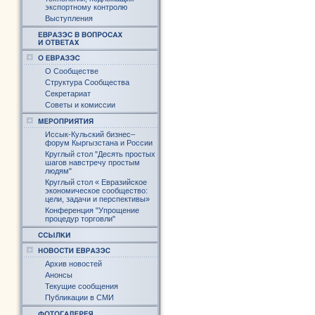
экспортному контролю
Выступления
О Сообществе
Структура Сообщества
Секретариат
Советы и комиссии
Иссык-Кульский бизнес–
форум Кыргызстана и России
Круглый стол "Десять простых
шагов навстречу простым
людям"
Круглый стол « Евразийское
экономическое сообщество:
цели, задачи и перспективы»
Конференция "Упрощение
процедур торговли"
Архив новостей
Анонсы
Текущие сообщения
Публикации в СМИ