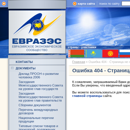
Главная
« Ошибка 404 - Страница не 
Ошибка 404 - Страниц
Доклад ПРООН о развитии
человека 2006
Заседания
К сожалению, запрашиваемый Вами до
Межгосударственного Совета
Если Вы уверены, что введенный адре
на уровне глав государств
Вы можете воспользоваться для пои
Заседания
главной страницы
сайта.
Межгосударственного Совета
на уровне глав правительств
Сборники документов
Перечень международных
договоров
Национальные перечни
продукции
Типовые списки товаров и
технологий, подлежащих