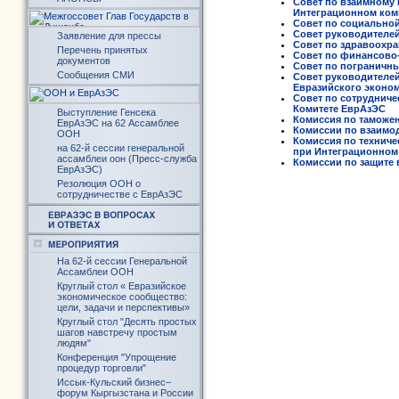
Совет по взаимному 
Интеграционном ком
Совет по социально
Совет руководителе
Заявление для прессы
Совет по здравоохр
Перечень принятых
Совет по финансово-
документов
Совет по пограничн
Сообщения СМИ
Совет руководителей
Евразийского эконо
Совет по сотрудниче
Комитете ЕврАзЭС
Выступление Генсека
Комиссия по таможе
ЕврАзЭС на 62 Ассамблее
Комиссии по взаимо
ООН
Комиссия по технич
на 62-й сессии генеральной
при Интеграционном
ассамблеи оон (Пресс-служба
Комиссии по защите
ЕврАзЭС)
Резолюция ООН о
сотрудничестве с ЕврАзЭС
На 62-й сессии Генеральной
Ассамблеи ООН
Круглый стол « Евразийское
экономическое сообщество:
цели, задачи и перспективы»
Круглый стол "Десять простых
шагов навстречу простым
людям"
Конференция "Упрощение
процедур торговли"
Иссык-Кульский бизнес–
форум Кыргызстана и России