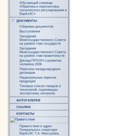
Обучающий семинар
«Практика и перспективы
технического регулирования в
ЕврАзЭС»
Сборники документов
Выступления
Заседания
Межгосударственного Совета
на уровне глав государств
Заседания
Межгосударственного Совета
на уровне глав правительств
Доклад ПРООН о развитии
человека 2006
Перечень международных
договоров
Национальные перечни
продукции
Типовые списки товаров и
технологий, подлежащих
экспортному контролю
Приветствие в адрес
Генерального секретаря
ЕврАзЭС Т.А. Мансурова