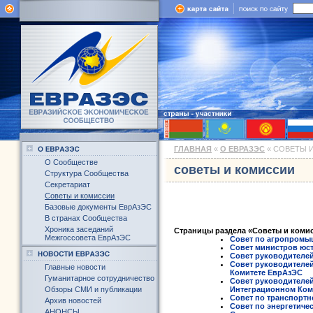
ГЛАВНАЯ
«
О ЕВРАЗЭС
« СОВЕТЫ 
О Сообществе
советы и комиссии
Структура Сообщества
Секретариат
Советы и комиссии
Базовые документы ЕврАзЭС
В странах Сообщества
Хроника заседаний
Страницы раздела «Советы и коми
Межгоссовета ЕврАзЭС
Совет по агропромы
Совет министров юс
Совет руководителе
Совет руководителе
Главные новости
Комитете ЕврАзЭС
Гуманитарное сотрудничество
Совет руководителей
Обзоры СМИ и публикации
Интеграционном Ком
Совет по транспортн
Архив новостей
Совет по энергетиче
АНОНСЫ