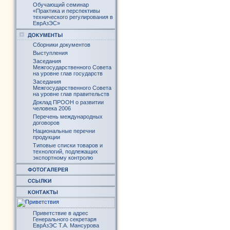
Обучающий семинар
«Практика и перспективы
технического регулирования в
ЕврАзЭС»
Сборники документов
Выступления
Заседания
Межгосударственного Совета
на уровне глав государств
Заседания
Межгосударственного Совета
на уровне глав правительств
Доклад ПРООН о развитии
человека 2006
Перечень международных
договоров
Национальные перечни
продукции
Типовые списки товаров и
технологий, подлежащих
экспортному контролю
Приветствие в адрес
Генерального секретаря
ЕврАзЭС Т.А. Мансурова