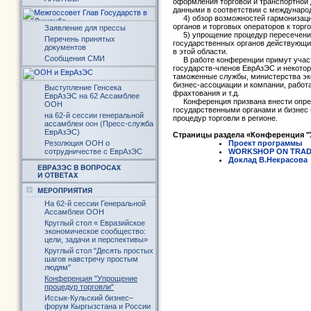
оформления торговой и транспортной
данными в соответствии с междунаро
4) обзор возможностей гармонизаци
органов и торговых операторов к тор
Заявление для прессы
5) упрощение процедур пересечения 
Перечень принятых
государственных органов действующи
документов
в этой области.
Сообщения СМИ
В работе конференции примут участ
государств-членов ЕврАзЭС и некото
таможенные службы, министерства эко
бизнес-ассоциации и компании, работ
Выступление Генсека
фрахтования и т.д.
ЕврАзЭС на 62 Ассамблее
Конференция призвана внести опред
ООН
государственными органами и бизне
на 62-й сессии генеральной
процедур торговли в регионе.
ассамблеи оон (Пресс-служба
ЕврАзЭС)
Страницы раздела «Конференция "
Резолюция ООН о
Проект программы
сотрудничестве с ЕврАзЭС
WORKSHOP ON TRADE F
Доклад В.Некрасова
На 62-й сессии Генеральной
Ассамблеи ООН
Круглый стол « Евразийское
экономическое сообщество:
цели, задачи и перспективы»
Круглый стол "Десять простых
шагов навстречу простым
людям"
Конференция "Упрощение
процедур торговли"
Иссык-Кульский бизнес–
форум Кыргызстана и России