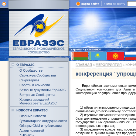
ГЛАВНАЯ
«
МЕРОПРИЯТИЯ
« КОНФ
О Сообществе
конференция "упроще
Структура Сообщества
Секретариат
Советы и комиссии
Европейская экономическая комисс
Социальной комиссией для Азии и 
Базовые документы ЕврАзЭС
конференцию по упрощению процедур 
В странах Сообщества
Хроника заседаний
Межгоссовета ЕврАзЭС
1) обзор интегрированного подхода 
охватывающего всю цепочку поставок
2) изучение возможности создания 
Главные новости
базы для внедрения упрощенных проц
Гуманитарное сотрудничество
государственных органов и бизнес - 
Обзоры СМИ и публикации
и сопредельных странах;
3) определение конкретных проектов
Архив новостей
создание «Единого окна» для предост
АНОНСЫ