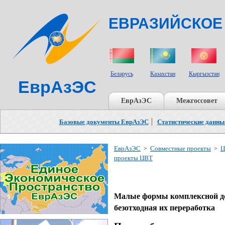
ЕВРАЗИЙСКОЕ
СТРАНЫ УЧАСТНИКИ
Беларусь
Казахстан
Кыргызстан
ЕврАзЭС
ЕврАзЭС
Межгоссовет
Базовые документы ЕврАзЭС
Статистические данны
ЕврАзЭС
Совместные проекты
Ц
>
>
проекты ЦВТ
Малые формы комплексной д
безотходная их переработка