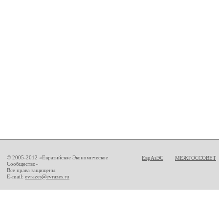
© 2005-2012 «Евразийское Экономическое
ЕврАзЭС
МЕЖГОССОВЕТ
Сообщество»
Все права защищены.
E-mail:
evrazes@evrazes.ru