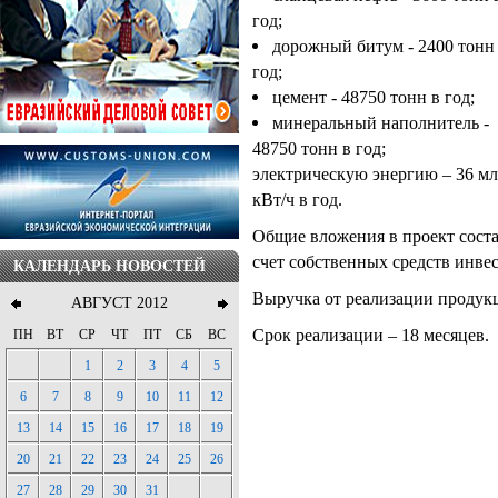
год;
дорожный битум - 2400 тонн
год;
цемент - 48750 тонн в год;
минеральный наполнитель -
48750 тонн в год;
электрическую энергию – 36 мл
кВт/ч в год.
Общие вложения в проект состав
счет собственных средств инвес
КАЛЕНДАРЬ НОВОСТЕЙ
Выручка от реализации продукци
АВГУСТ 2012
Срок реализации – 18 месяцев.
ПН
ВТ
СР
ЧТ
ПТ
СБ
ВС
1
2
3
4
5
6
7
8
9
10
11
12
13
14
15
16
17
18
19
20
21
22
23
24
25
26
27
28
29
30
31