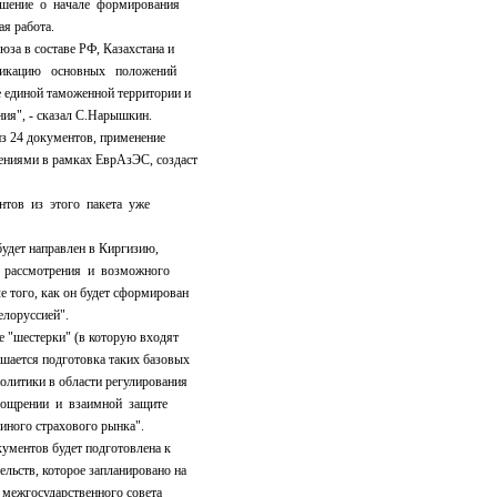
шение о начале формирования
я работа.
а в составе РФ, Казахстана и
ификацию основных положений
 единой таможенной территории и
ния", - сказал С.Нарышкин.
 24 документов, применение
ниями в рамках ЕврАзЭС, создаст
тов из этого пакета уже
удет направлен в Киргизию,
 рассмотрения и возможного
 того, как он будет сформирован
елоруссией".
"шестерки" (в которую входят
ается подготовка таких базовых
олитики в области регулирования
оощрении и взаимной защите
диного страхового рынка".
ментов будет подготовлена к
льств, которое запланировано на
ю межгосударственного совета