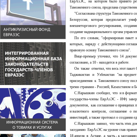
ЕврАзЭС, на котором было принято ре
Таможенного союза, проделана существенна
"Согласована структура Таможенного союз
Белоруссия, которая предполагает ун
внешнеторгового регулирования, создание
создание наднационального органа управле
По его словам, "сформирован пакет из
которых, наряду с действующими соглаше
правовую основу Таможенного союза".
Вице-премьер уточнил, что 14 докумен
согласовано, а 10 - находятся в работе.
Он также отметил, что весь этот пакет б
Таджикистан и Узбекистан "на предмет
присоединения к Таможенного союзу после
тремя странами - Россией, Казахстаном и Б
С.Нарышкин сообщил, что и в формате 
государства-члены ЕврАзЭС - ИФ) заверш
документов, как соглашение о принципах п
и валютного контроля, соглашение о п
инвестиций, а также протокол о создании е
С.Нарышкин заявил, что часть этих доку
заседанию ЕврАзЭС на уровне глав правите
18 апреля в Астане, а часть - к заседани