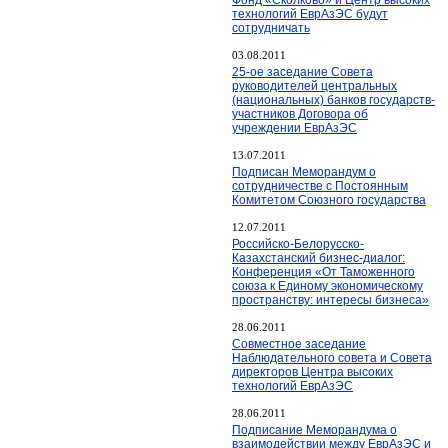
технологий ЕврАзЭС будут
сотрудничать
03.08.2011
25-ое заседание Совета
руководителей центральных
(национальных) банков государств-
участников Договора об
учреждении ЕврАзЭС
13.07.2011
Подписан Меморандум о
сотрудничестве с Постоянным
Комитетом Союзного государства
12.07.2011
Российско-Белорусско-
Казахстанский бизнес-диалог:
Конференция «От Таможенного
союза к Единому экономическому
пространству: интересы бизнеса»
28.06.2011
Cовместное заседание
Наблюдательного совета и Совета
директоров Центра высоких
технологий ЕврАзЭС
28.06.2011
Подписание Меморандума о
взаимодействии между ЕврАзЭС и