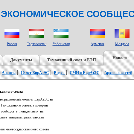
 ЭКОНОМИЧЕСКОЕ СООБЩЕ
СТРАНЫ НАБЛЮДАТЕЛИ
Россия
Таджикистан
Узбекистан
Армения
Молдова
Новости
Документы
Таможенный союз и ЕЭП
Анонсы
10 лет ЕврАзЭС
Видео
СМИ о ЕврАзЭС
Архив новостей
женного союза
грационный комитет ЕврАзЭС на
 Таможенного союза, в который
, сообщил в понедельник на
лава аппарата правительства
ия межгосударственного совета