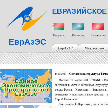
ЕВРАЗИЙСКОЕ
СТРАНЫ УЧАСТНИКИ
Беларусь
Казахстан
Кыргызстан
ЕврАзЭС
ЕврАзЭС
Межгоссовет
Согласована структура Тамо
19.03.2007
Москва. 19 марта. ИНТЕРФАКС - Инте
заседании в Астане согласовал структуру
войдут Россия, Казахстан и Белоруссия
совещании у президента вице-премьер - г
Сергей Нарышкин.
Как отметил С.Нарышкин, после заседан