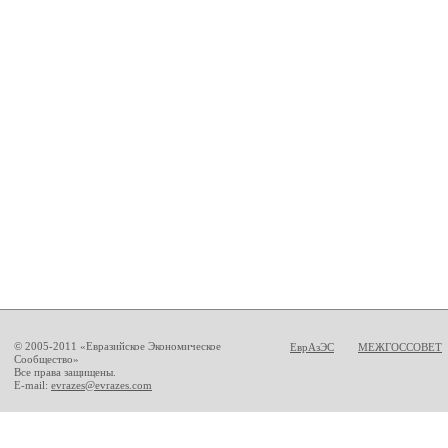
© 2005-2011 «Евразийское Экономическое
ЕврАзЭС
МЕЖГОССОВЕТ
Сообщество»
Все права защищены.
E-mail:
evrazes@evrazes.com