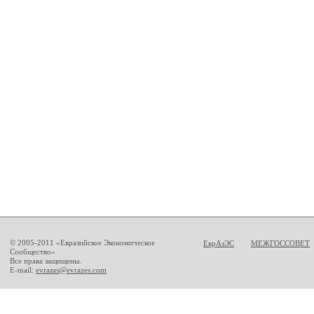
© 2005-2011 «Евразийское Экономическое
ЕврАзЭС
МЕЖГОССОВЕТ
Сообщество»
Все права защищены.
E-mail:
evrazes@evrazes.com