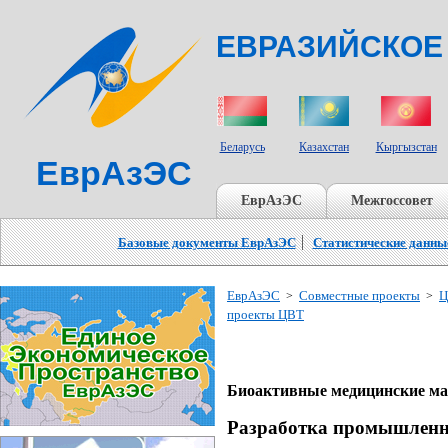
ЕВРАЗИЙСКОЕ
СТРАНЫ УЧАСТНИКИ
Беларусь
Казахстан
Кыргызстан
ЕврАзЭС
ЕврАзЭС
Межгоссовет
Базовые документы ЕврАзЭС
Статистические данны
ЕврАзЭС
Совместные проекты
Ц
>
>
проекты ЦВТ
Биоактивные медицинские ма
Разработка промышленно