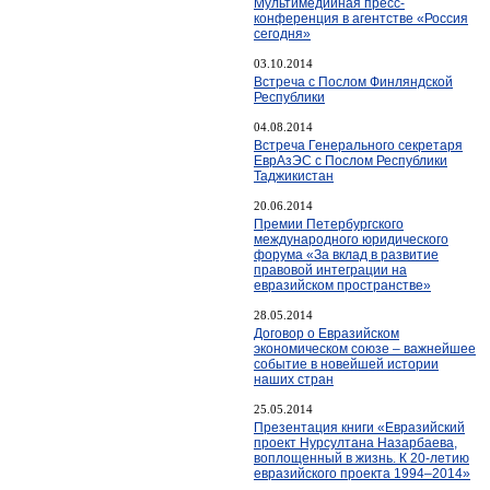
Мультимедийная пресс-
конференция в агентстве «Россия
сегодня»
03.10.2014
Встреча с Послом Финляндской
Республики
04.08.2014
Встреча Генерального секретаря
ЕврАзЭС с Послом Республики
Таджикистан
20.06.2014
Премии Петербургского
международного юридического
форума «За вклад в развитие
правовой интеграции на
евразийском пространстве»
28.05.2014
Договор о Евразийском
экономическом союзе – важнейшее
событие в новейшей истории
наших стран
25.05.2014
Презентация книги «Евразийский
проект Нурсултана Назарбаева,
воплощенный в жизнь. К 20-летию
евразийского проекта 1994–2014»