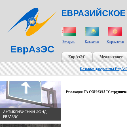
ЕВРАЗИЙСКОЕ
СТРАНЫ УЧАСТНИКИ
Беларусь
Казахстан
Кыргызстан
ЕврАзЭС
ЕврАзЭС
Межгоссовет
Базовые документы ЕврАз
Резолюция ГА ООН 63/15 "Сотрудниче