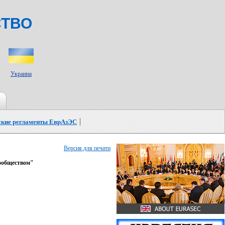
СТВО
Украина
ские регламенты ЕврАзЭС
Версия для печати
ообществом"