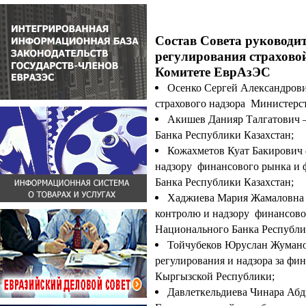
Состав Совета руководит
регулирования страхово
Комитете ЕврАзЭС
Осенко Сергей Александрови
страхового надзора Министерс
Акишев Данияр Талгатович –
Банка Республики Казахстан;
Кожахметов Куат Бакирович 
надзору финансового рынка и
Банка Республики Казахстан;
Хаджиева Мария Жамаловна –
контролю и надзору финансово
Национального Банка Республи
Тойчубеков Юруслан Жумано
регулирования и надзора за ф
Кыргызской Республики;
Давлеткельдиева Чинара Абд