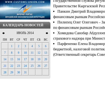
Государственной службы регул
Правительстве Кыргызской Рес
Панкин Дмитрий Владимиров
финансовым рынкам Российско
Пилипец Олег Олегович – За
КАЛЕНДАРЬ НОВОСТЕЙ
по финансовым рынкам Российс
Хомидова Санобар Абдуллоев
ИЮЛЬ 2014
страхового надзора при Минис
ПН
ВТ
СР
ЧТ
ПТ
СБ
ВС
Парфененко Елена Владимиро
1
2
3
4
5
6
бюджетной, налоговой полити
7
8
9
10
11
12
13
(Ответственный секретарь Сове
14
15
16
17
18
19
20
21
22
23
24
25
26
27
28
29
30
31