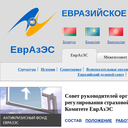
ЕВРАЗИЙСКОЕ
СТРАНЫ УЧАСТНИКИ
Беларусь
Казахстан
Кыргызстан
ЕврАзЭС
ЕврАзЭС
Межгоссовет
Структура
История
Секретариат
Вспомогательные орга
Евразийский деловой совет
Совет руководителей орг
регулирования страхово
Комитете ЕврАзЭС
СОСТАВ
ПОЛОЖЕНИЕ
РАБО