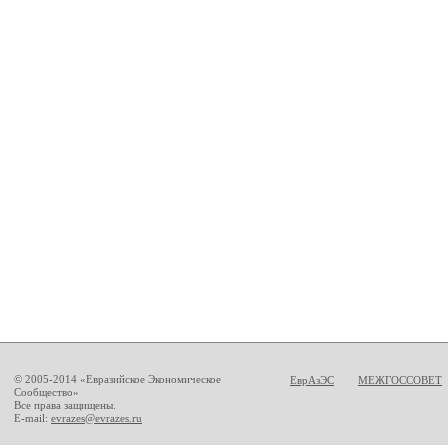
© 2005-2014 «Евразийское Экономическое
ЕврАзЭС
МЕЖГОССОВЕТ
Сообщество»
Все права защищены.
E-mail:
evrazes@evrazes.ru