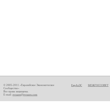
© 2005-2011 «Евразийское Экономическое
ЕврАзЭС
МЕЖГОССОВЕТ
Сообщество»
Все права защищены.
E-mail:
evrazes@evrazes.com