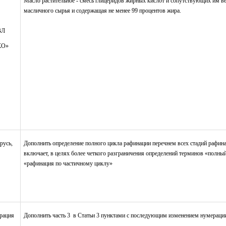
Масло растительное - смесь глицеридов жирных кислот и сопутствующих им ве
масличного сырья и содержащая не менее 99 процентов жира.
ВЛ
КО»
русь,
Дополнить определение полного цикла рафинации перечнем всех стадий рафина
включает, в целях более четкого разграничения определений терминов «полны
«рафинация по частичному циклу»
рация
Дополнить часть 3 в Статьи 3 пунктами с последующим изменением нумераци