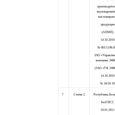
производител
мыловаренно
масложиров
продукции
(АПМП)
14.10.2010
№ 001/1196-
ЗАО «Управля
компания ЭФ
(ЗАО «УК ЭФ
14.10.2010
№ 34/10-10
7.
Статья 2
Республика Бела
БелГИСС
19.01.2011