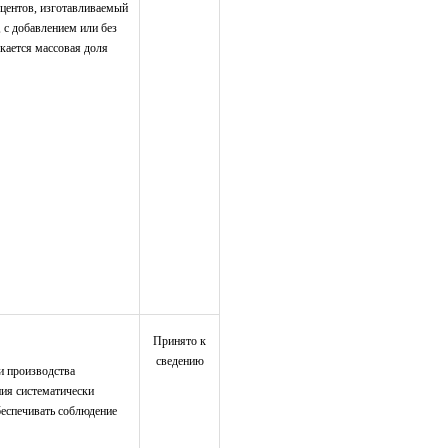
оцентов, изготавливаемый
 с добавлением или без
кается массовая доля
Принято к
сведению
и производства
ния систематически
еспечивать соблюдение