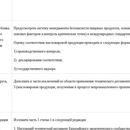
ублика
Предусмотреть систему менеджмента безопасности пищевых продуктов, осно
во
опасных факторов и контроль критических точек) и международных стандарта
го
Оценку соответствия масложировой продукции проводить в следующих форма
ия
1) производственного контроля;
2) декларирования соответствия;
3) государственного надзора.
русь,
Дополнить в части исключений из области применения технического регламент
5 (масложировая продукция, полученная в процессе непромышленного произв
рация
Изложить часть 1 статьи 1 в следующей редакции
я
1. Настоящий технический регламент Евразийского экономического сообщества