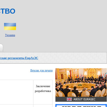
СТВО
Украина
еские регламенты ЕврАзЭС
Версия для печати
Заключение
разработчика