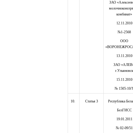
ЗАО «Алексеев
молочноконсер
комбинат»
12.11.2010
№1-2568
ООО
«ВОРОНЕЖРОС
13.11.2010
ЗАО «АЛЕВ
г.Ульяновс
15.11.2010
№ 1505-10/
10.
Статья 3
Республика Бела
БелГИСС
19.01.2011
№ 02-09/51