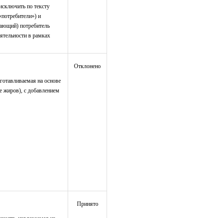
исключить по тексту
«потребители») и
шающий) потребитель
еятельности в рамках
Отклонено
зготавливаемая на основе
 жиров), с добавлением
Принято