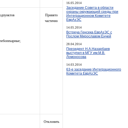
16.05.2014
Заседание Совета в области
охраны окружающей среды при
подпунктов
Принято
Интеграционном Комитете
ЕврАзЭС
частично
14.05.2014
Встреча Генсека ЕврАзЭС с
Послом Мирославом Енчей
хлебопекарные;
28.04.2014
Президент Н.А.Назарбаев
выступил в МГУ им.М.В.
Ломоносова
14.03.2014
63-е заседание Интеграционного
Комитета ЕврАзЭС
Отклонить