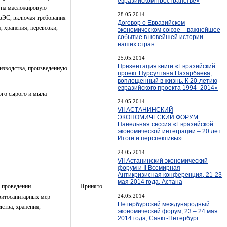
евразийском пространстве»
я на масложировую
28.05.2014
АзЭС, включая требования
Договор о Евразийском
, хранения, перевозки,
экономическом союзе – важнейшее
событие в новейшей истории
наших стран
25.05.2014
Презентация книги «Евразийский
изводства, произведенную
проект Нурсултана Назарбаева,
воплощенный в жизнь. К 20-летию
евразийского проекта 1994–2014»
ого сырого и мыла
24.05.2014
VII АСТАНИНСКИЙ
ЭКОНОМИЧЕСКИЙ ФОРУМ.
Панельная сессия «Евразийской
экономической интеграции – 20 лет.
Итоги и перспективы»
24.05.2014
VII Астанинский экономический
форум и II Всемирная
Антикризисная конференция, 21-23
мая 2014 года, Астана
о проведении
Принято
24.05.2014
 фитосанитарных мер
Петербургский международный
ства, хранения,
экономический форум, 23 – 24 мая
2014 года, Санкт-Петербург