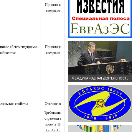
Принято к
сведению
ствии с «Рекомендациями
Принято к
сообщества»
сведению
ительские свойства
Отклонено
Требования
отражены в
проекте ТР
ЕврАзЭС