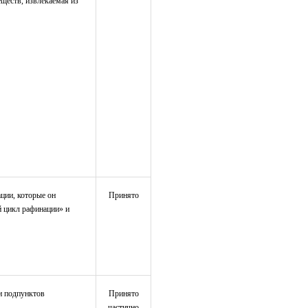
ществ, извлекаемая из
ции, которые он
Принято
й цикл рафинации» и
и подпунктов
Принято
частично