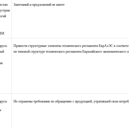
хстан
Замечаний и предложений не имеет
устрии
огий
КПМ
арусь
Привести структурные элементы технического регламента ЕврАзЭС в соответ
ный
по типовой структуре технического регламента Евразийского экономического 
ии
арусь
Не отражены требования по обращению с продукцией, утратившей свои потреб
ы