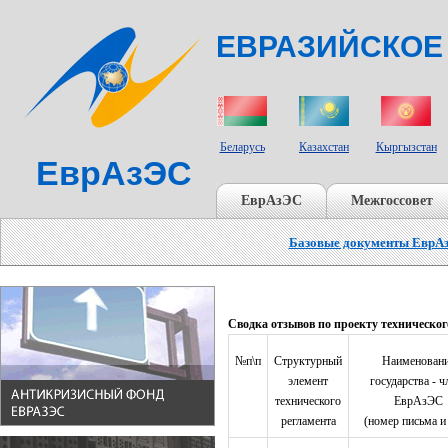
ЕВРАЗИЙСКОЕ
СТРАНЫ УЧАСТНИКИ
Беларусь
Казахстан
Кыргызстан
ЕврАзЭС
ЕврАзЭС
Межгоссовет
Базовые документы ЕврА
Сводка отзывов по проекту техническ
№п\п
Структурный
Наименован
элемент
государства - ч
технического
ЕврАзЭС
регламента
(номер письма и 