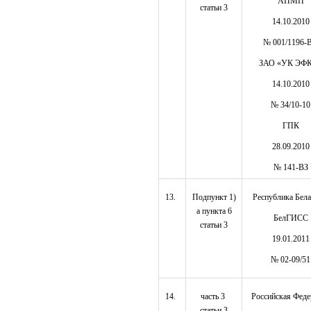
АПМП
статьи 3
14.10.2010
№ 001/1196-
ЗАО «УК ЭФ
14.10.2010
№ 34/10-10
ГПК
28.09.2010
№ 141-ВЗ
13.
Подпункт 1)
Республика Бела
а пункта 6
БелГИСС
статьи 3
19.01.2011
№ 02-09/51
14.
часть 3
Российская Феде
статьи 3