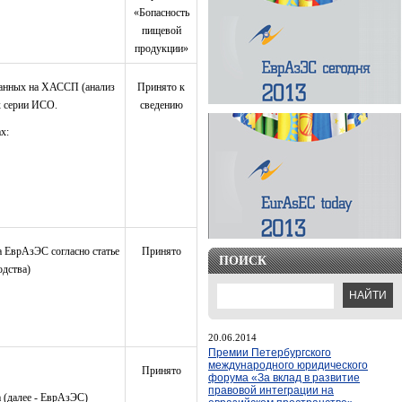
«Бопасность
пищевой
продукции»
ванных на ХАССП (анализ
Принято к
х серии ИСО.
сведению
х:
а ЕврАзЭС согласно статье
Принято
ПОИСК
одства)
20.06.2014
Премии Петербургского
международного юридического
Принято
форума «За вклад в развитие
правовой интеграции на
 (далее - ЕврАзЭС)