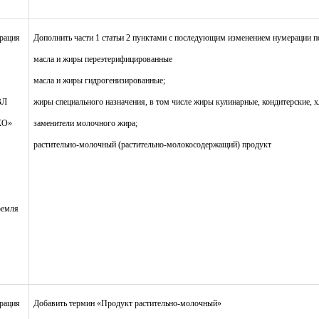
рация
Дополнить части 1 статьи 2 пунктами с последующим изменением нумерации 
масла и жиры переэтерифицированные
масла и жиры гидрогенизированные;
ВЛ
жиры специального назначения, в том числе жиры кулинарные, кондитерские, 
КО»
заменители молочного жира;
растительно-молочный (растительно-молокосодержащий) продукт
ремля
рация
Добавить термин «Продукт растительно-молочный»