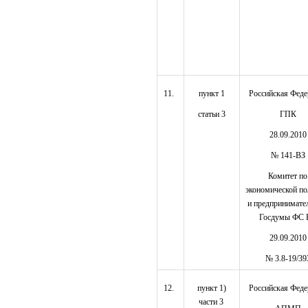
11.
пункт 1
Российская Феде
статьи 3
ГПК
28.09.2010
№ 141-ВЗ
Комитет по
экономической по
и предпринимате
Госдумы ФС 
29.09.2010
№ 3.8-19/39
12.
пункт 1)
Российская Феде
части 3