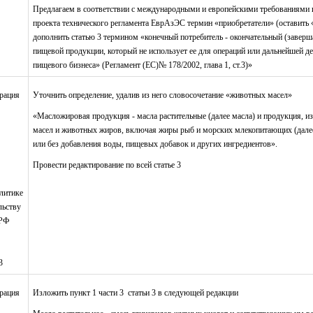
Предлагаем в соответствии с международными и европейскими требованиями 
проекта технического регламента ЕврАзЭС термин «приобретатели» (оставить 
дополнить статью 3 термином «конечный потребитель - окончательный (завер
пищевой продукции, который не использует ее для операций или дальнейшей д
пищевого бизнеса» (Регламент (ЕС)№ 178/2002, глава 1, ст.3)»
рация
Уточнить определение, удалив из него словосочетание «животных масел»
«Масложировая продукция - масла растительные (далее масла) и продукция, и
масел и животных жиров, включая жиры рыб и морских млекопитающих (далее
или без добавления воды, пищевых добавок и других ингредиентов».
Провести редактирование по всей статье 3
литике
льству
РФ
3
рация
Изложить пункт 1 части 3 статьи 3 в следующей редакции