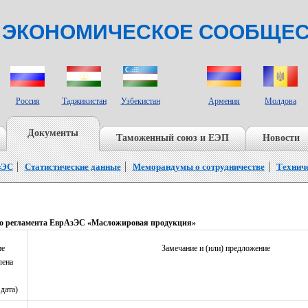
 ЭКОНОМИЧЕСКОЕ СООБЩЕ
СТРАНЫ НАБЛЮДАТЕЛИ
Россия
Таджикистан
Узбекистан
Армения
Молдова
Документы
Таможенный союз и ЕЭП
Новости
зЭС
Статистические данные
Меморандумы о сотрудничестве
Технич
ого регламента ЕврАзЭС «Масложировая продукция»
ие
Замечание и (или) предложение
лена
дата)