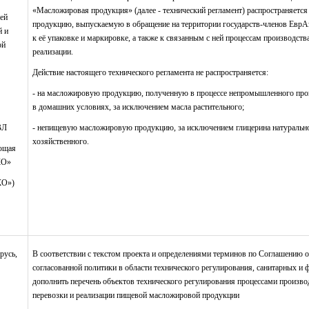
«Масложировая продукция» (далее - технический регламент) распространяетс
ей
продукцию, выпускаемую в обращение на территории государств-членов Евр
й и
к её упаковке и маркировке, а также к связанным с ней процессам производства
ой
реализации.
Действие настоящего технического регламента не распространяется:
- на масложировую продукцию, полученную в процессе непромышленного про
в домашних условиях, за исключением масла растительного;
ВЛ
- непищевую масложировую продукцию, за исключением глицерина натуральн
хозяйственного.
ющая
КО»
КО»)
русь,
В соответствии с текстом проекта и определениями терминов по Соглашению 
согласованной политики в области технического регулирования, санитарных и
дополнить перечень объектов технического регулирования процессами производ
перевозки и реализации пищевой масложировой продукции