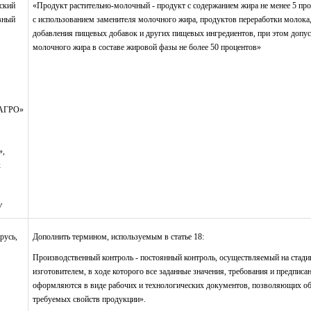
ский
«Продукт растительно-молочный - продукт с содержанием жира не менее 5 пр
вный
с использованием заменителя молочного жира, продуктов переработки молока,
добавления пищевых добавок и других пищевых ингредиентов, при этом допус
молочного жира в составе жировой фазы не более 50 процентов»
АГРО»
»,
к
У
русь,
Дополнить термином, используемым в статье 18:
Производственный контроль - постоянный контроль, осуществляемый на стади
изготовителем, в ходе которого все заданные значения, требования и предписа
оформляются в виде рабочих и технологических документов, позволяющих об
требуемых свойств продукции».