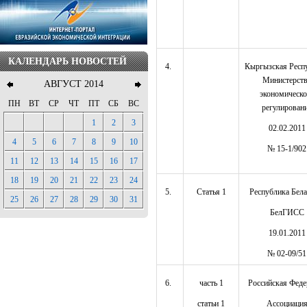
КАЛЕНДАРЬ НОВОСТЕЙ
4.
Кыргызская Респ
Министерст
АВГУСТ 2014
экономическо
ПН
ВТ
СР
ЧТ
ПТ
СБ
ВС
регулирован
1
2
3
02.02.2011
4
5
6
7
8
9
10
№ 15-1/902
11
12
13
14
15
16
17
18
19
20
21
22
23
24
5.
Статья 1
Республика Бела
25
26
27
28
29
30
31
БелГИСС
19.01.2011
№ 02-09/51
6.
часть 1
Российская Феде
статьи 1
Ассоциаци