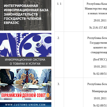
1. 1
Республика Каза
Министерство инд
и новых технол
29.01.2011
№ 21/6-157-
2.
Республика Бел
Государствен
комитет по
стандартизац
(БелГИСС)
19.01.2011
№ 02-09/51
3.
Республика Бел
Минприрод
19.01.2011
№ 02-09/51