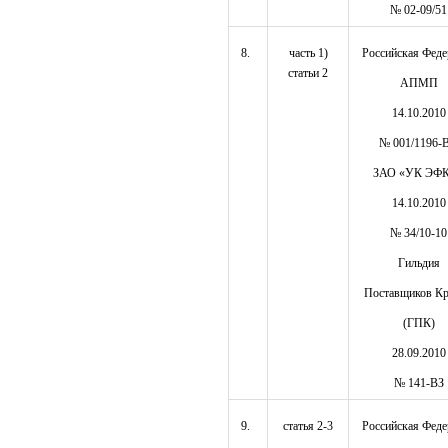
№ 02-09/51
8.
часть 1)
Российская Феде
статьи 2
АПМП
14.10.2010
№ 001/1196-
ЗАО «УК ЭФ
14.10.2010
№ 34/10-10
Гильдия
Поставщиков К
(ГПК)
28.09.2010
№ 141-ВЗ
9.
статья 2-3
Российская Феде