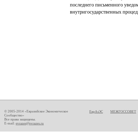
последнего письменного уведо
внутригосударственных процеду
© 2005-2014 «Евразийское Экономическое
ЕврАзЭС
МЕЖГОССОВЕТ
Сообщество»
Все права защищены.
E-mail:
evrazes@evrazes.ru