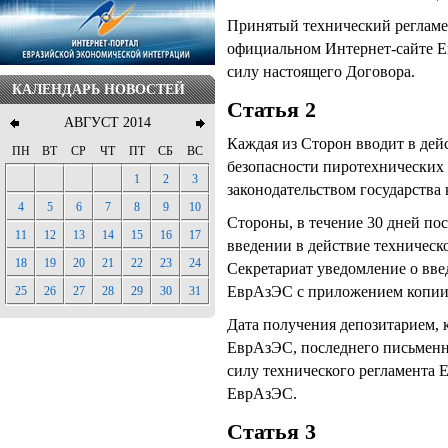
Принятый технический реглам
официальном Интернет-сайте Ев
силу настоящего Договора.
КАЛЕНДАРЬ НОВОСТЕЙ
Статья 2
АВГУСТ 2014
Каждая из Сторон вводит в де
ПН
ВТ
СР
ЧТ
ПТ
СБ
ВС
безопасности пиротехнических 
1
2
3
законодательством государства 
4
5
6
7
8
9
10
Стороны, в течение 30 дней по
11
12
13
14
15
16
17
введении в действие техническ
18
19
20
21
22
23
24
Секретариат уведомление о вве
ЕврАзЭС с приложением копии 
25
26
27
28
29
30
31
Дата получения депозитарием,
ЕврАзЭС, последнего письменно
силу технического регламента 
ЕврАзЭС.
Статья 3