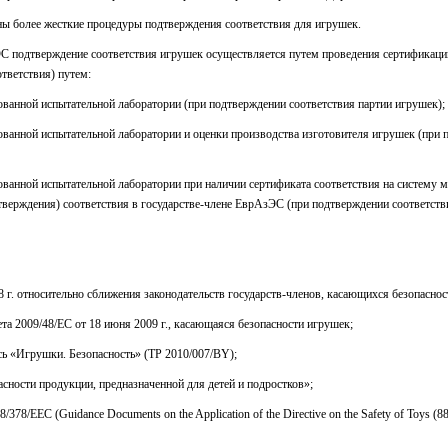
ны более жесткие процедуры подтверждения соответствия для игрушек.
ЭС
подтверждение соответствия игрушек осуществляется путем проведения сертификаци
тветствия) путем:
ванной испытательной лаборатории (при подтверждении соответствия партии игрушек);
ванной испытательной лаборатории и оценки производства изготовителя игрушек (при 
ванной испытательной лаборатории при наличии сертификата соответствия на систему м
тверждения) соответствия в государстве-члене ЕврАзЭС
(при подтверждении соответств
8 г. относительно сближения законодательств государств-членов, касающихся безопаснос
та 2009/48/EC от 18 июня 2009 г., касающаяся безопасности игрушек;
сь «Игрушки. Безопасность» (TP 2010/007/BY);
ности продукции, предназначенной для детей и подростков»;
8/ЕЕС (Guidance Documents on the Application of the Directive on the Safety of Toys (8