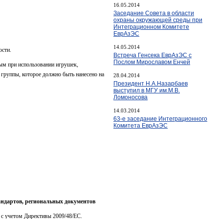
16.05.2014
Заседание Совета в области
охраны окружающей среды при
Интеграционном Комитете
ЕврАзЭС
14.05.2014
ости.
Встреча Генсека ЕврАзЭС с
Послом Мирославом Енчей
ым при использовании игрушек,
группы, которое должно быть нанесено на
28.04.2014
Президент Н.А.Назарбаев
выступил в МГУ им.М.В.
Ломоносова
14.03.2014
63-е заседание Интеграционного
Комитета ЕврАзЭС
ндартов, региональных документов
 с учетом Директивы 2009/48/ЕС.