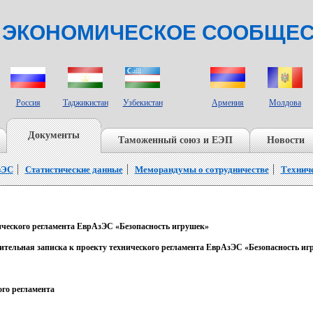
 ЭКОНОМИЧЕСКОЕ СООБЩЕ
СТРАНЫ НАБЛЮДАТЕЛИ
Россия
Таджикистан
Узбекистан
Армения
Молдова
Документы
Таможенный союз и ЕЭП
Новости
зЭС
Статистические данные
Меморандумы о сотрудничестве
Технич
ического регламента ЕврАзЭС «Безопасность игрушек»
ительная записка к проекту технического регламента ЕврАзЭС «Безопасность иг
ого регламента