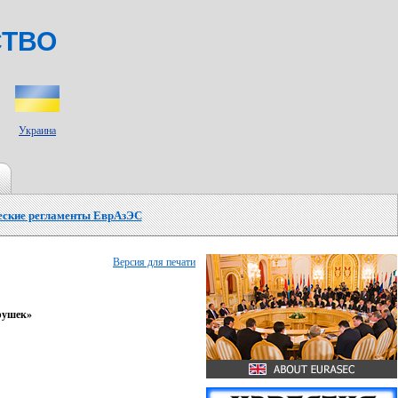
СТВО
Украина
еские регламенты ЕврАзЭС
Версия для печати
рушек»