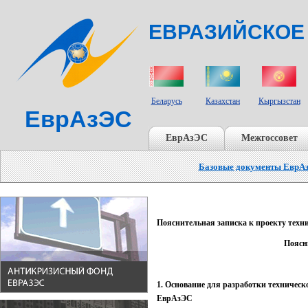
ЕВРАЗИЙСКОЕ
СТРАНЫ УЧАСТНИКИ
Беларусь
Казахстан
Кыргызстан
ЕврАзЭС
ЕврАзЭС
Межгоссовет
Базовые документы ЕврА
Пояснительная записка к проекту техн
Поясн
1. Основание для разработки техническ
ЕврАзЭС