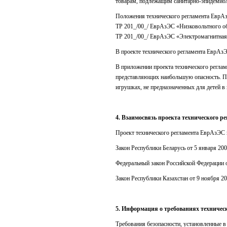
товарам, подлежащим санитарно-эпидемиол
Положения технического регламента ЕврАз
ТР 201_/00_/ ЕврАзЭС «Низковольтного об
ТР 201_/00_/ ЕврАзЭС «Электромагнитная 
В проекте технического регламента ЕврАз
В приложении проекта технического регла
представляющих наибольшую опасность. Пр
игрушках, не предназначенных для детей в в
4. Взаимосвязь проекта технического 
Проект технического регламента ЕврАзЭС
Закон Республики Беларусь от 5 января 20
Федеральный закон Российской Федерации о
Закон Республики Казахстан от 9 ноября 20
5. Информация о требованиях техничес
Требования безопасности, установленные в