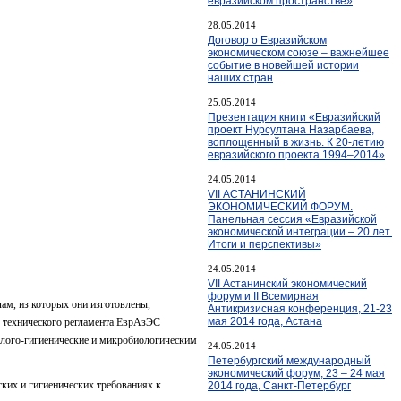
евразийском пространстве»
28.05.2014
Договор о Евразийском
экономическом союзе – важнейшее
событие в новейшей истории
наших стран
25.05.2014
Презентация книги «Евразийский
проект Нурсултана Назарбаева,
воплощенный в жизнь. К 20-летию
евразийского проекта 1994–2014»
24.05.2014
VII АСТАНИНСКИЙ
ЭКОНОМИЧЕСКИЙ ФОРУМ.
Панельная сессия «Евразийской
экономической интеграции – 20 лет.
Итоги и перспективы»
24.05.2014
VII Астанинский экономический
форум и II Всемирная
ам, из которых они изготовлены,
Антикризисная конференция, 21-23
мая 2014 года, Астана
те технического регламента ЕврАзЭС
олого-гигиенические и микробиологическим
24.05.2014
Петербургский международный
экономический форум, 23 – 24 мая
ких и гигиенических требованиях к
2014 года, Санкт-Петербург