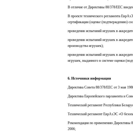
В отличие от Директивы 88/378/ЕЕС введе
В проекте технического регламента ЕврАз
сертификации (оценке (подтверждению) соо
проведения испытаний игрушек в аккредито
проведения испытаний игрушек в аккредито
производства игрушек);
проведения испытаний игрушек в аккредито
игрушек, выданного в системе оценки (под
6. Источники информации
Директива Совета 88/378/ЕЕС от 3 мая 198
Директива Европейского парламента и Сове
Технический регламент Республики Белару
Технический регламент ЕврАзЭС «О безопас
Рекомендации по применению Директивы 88/37
2006;