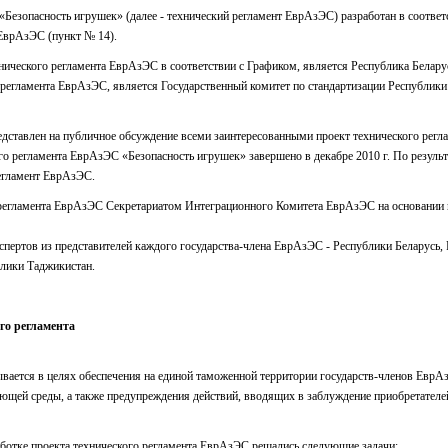
Безопасность игрушек» (далее - технический регламент ЕврАзЭС) разработан в соответ
ЕврАзЭС (пункт № 14).
хнического регламента ЕврАзЭС в соответствии с Графиком, является Республика Белару
 регламента ЕврАзЭС, является Государственный комитет по стандартизации Республики
едставлен на публичное обсуждение всеми заинтересованными проект технического рег
о регламента ЕврАзЭС «Безопасность игрушек» завершено в декабре 2010 г. По результ
регламент ЕврАзЭС.
о регламента ЕврАзЭС Секретариатом Интеграционного Комитета ЕврАзЭС на основани
пертов из представителей каждого государства-члена ЕврАзЭС - Республики Беларусь,
блики Таджикистан.
го регламента
вается в целях обеспечения на единой таможенной территории государств-членов ЕврАз
щей среды, а также предупреждения действий, вводящих в заблуждение приобретателей
аботке проекта технического регламента ЕврАзЭС решались следующие задачи: