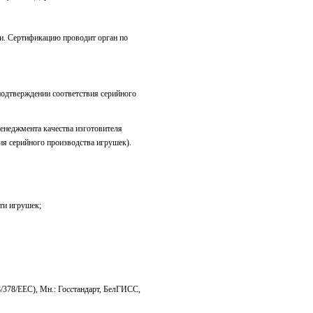
и. Сертификацию проводит орган по
подтверждении соответствия серийного
енеджмента качества изготовителя
ия серийного производства игрушек).
ти игрушек;
8/378/EEC), Мн.:
Госстандарт, БелГИСС,