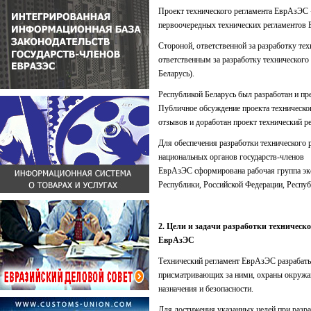
Проект технического регламента ЕврАзЭС «
первоочередных технических регламентов 
Стороной, ответственной за разработку те
ответственным за разработку технического
Беларусь).
Республикой Беларусь был разработан и пр
Публичное обсуждение проекта техническог
отзывов и доработан проект технический 
Для обеспечения разработки техническог
национальных органов государств-членов
ЕврАзЭС сформирована рабочая группа экс
Республики, Российской Федерации, Респу
2. Цели и задачи разработки техническо
ЕврАзЭС
Технический регламент ЕврАзЭС разрабаты
присматривающих за ними, охраны окружаю
назначения и безопасности.
Для достижения указанных целей при разр