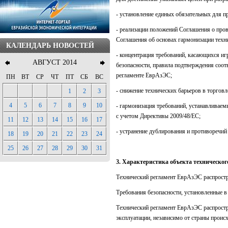
- установление единых обязательных для п
- реализации положений Соглашения о пров
Соглашения об основах гармонизации техни
КАЛЕНДАРЬ НОВОСТЕЙ
- концентрация требований, касающихся иг
АВГУСТ 2014
безопасности, правила подтверждения соот
регламенте ЕврАзЭС;
ПН
ВТ
СР
ЧТ
ПТ
СБ
ВС
- снижение технических барьеров в торгов
1
2
3
4
5
6
7
8
9
10
- гармонизация требований, устанавливаем
с учетом Директивы 2009/48/ЕС;
11
12
13
14
15
16
17
- устранение дублирования и противоречи
18
19
20
21
22
23
24
25
26
27
28
29
30
31
3. Характеристика объекта техническо
Технический регламент ЕврАзЭС распростр
Требования безопасности, установленные в
Технический регламент ЕврАзЭС распростр
эксплуатации, независимо от страны проис