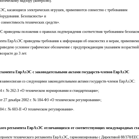
огическому надзору (контролю).
ЭС, касающиеся электрических игрушек, применяются совместно с требованиям
орудования. Безопасность» и
совместимость технических средств».
ЭС приведены положения о правилах подтверждения соответствия требованиям безопасн
мента ЕврАзЭС приведены требования к информации об опасностях и мерам, применяем
иведено условное графическое обозначение с предупреждающим указанием возрастной 
озрасте до 3 лет.
регламента ЕврАзЭС с законодательными актами государств-членов ЕврАзЭС
 взаимосвязан со следующими законодательными актами государств-членов ЕврАзЭС:
04 г. № 262-З «О техническом нормировании и стандартизации»;
т 27 декабря 2002 г. № 184-ФЗ «О техническом регулировании»;
04 г. № 603-II «О техническом регулировании».
кого регламента
ЕврАзЭС отличающихся от соответствующих международных ста
 проекте технического регламента ЕврАзЭС, гармонизированы с Директивой 88/378/ЕЕС