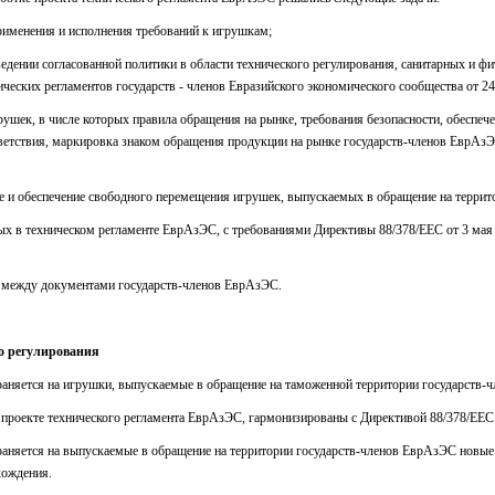
рименения и исполнения требований к игрушкам;
едении согласованной политики в области технического регулирования, санитарных и фи
ческих регламентов государств - членов Евразийского экономического сообщества от 24
рушек, в числе которых правила обращения на рынке, требования безопасности, обеспеч
ветствия, маркировка знаком обращения продукции на рынке государств-членов ЕврАзЭ
ле и обеспечение свободного перемещения игрушек, выпускаемых в обращение на терри
ых в техническом регламенте ЕврАзЭС, с требованиями Директивы 88/378/ЕЕС от 3 мая 
й между документами государств-членов ЕврАзЭС.
го регулирования
аняется на игрушки, выпускаемые в обращение на таможенной территории государств-
 проекте технического регламента ЕврАзЭС, гармонизированы с Директивой 88/378/ЕЕС
аняется на выпускаемые в обращение на территории государств-членов ЕврАзЭС новые 
хождения.