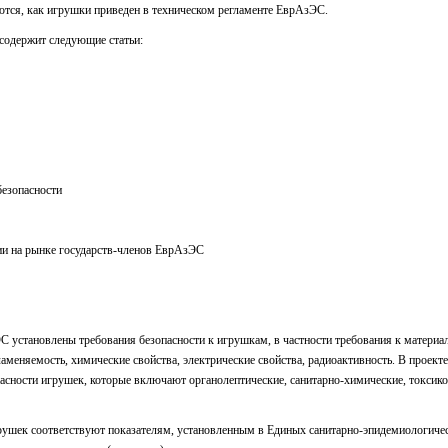
ются, как игрушки приведен в техническом регламенте ЕврАзЭС.
содержит следующие статьи:
безопасности
ии на рынке государств-членов ЕврАзЭС
С установлены требования безопасности к игрушкам, в частности требования к материал
ламеняемость, химические свойства, электрические свойства, радиоактивность. В проек
пасности игрушек, которые включают органолептические, санитарно-химические, токсик
грушек соответствуют показателям, установленным в Единых санитарно-эпидемиологичес