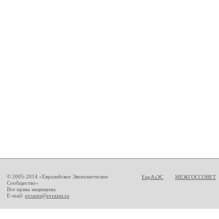
© 2005-2014 «Евразийское Экономическое
ЕврАзЭС
МЕЖГОССОВЕТ
Сообщество»
Все права защищены.
E-mail:
evrazes@evrazes.ru