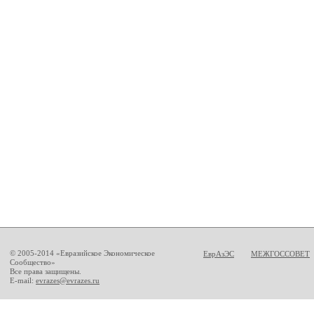
© 2005-2014 «Евразийское Экономическое
ЕврАзЭС
МЕЖГОССОВЕТ
Сообщество»
Все права защищены.
E-mail:
evrazes@evrazes.ru