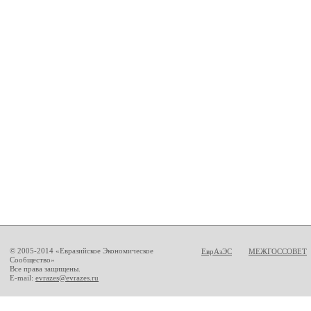
© 2005-2014 «Евразийское Экономическое
ЕврАзЭС
МЕЖГОССОВЕТ
Сообщество»
Все права защищены.
E-mail:
evrazes@evrazes.ru