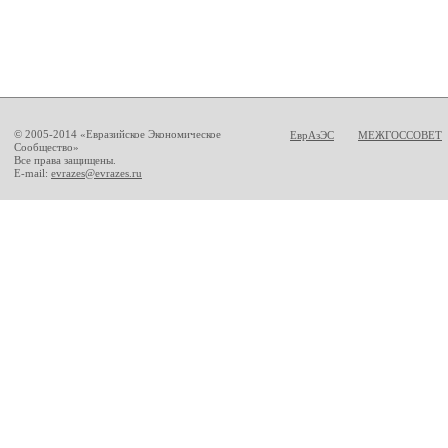
© 2005-2014 «Евразийское Экономическое
ЕврАзЭС
МЕЖГОССОВЕТ
Сообщество»
Все права защищены.
E-mail:
evrazes@evrazes.ru