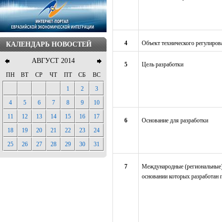
4
Объект технического регулиров
КАЛЕНДАРЬ НОВОСТЕЙ
АВГУСТ 2014
5
Цель разработки
ПН
ВТ
СР
ЧТ
ПТ
СБ
ВС
1
2
3
4
5
6
7
8
9
10
11
12
13
14
15
16
17
6
Основание для разработки
18
19
20
21
22
23
24
25
26
27
28
29
30
31
7
Международные (региональные)
основании которых разработан 